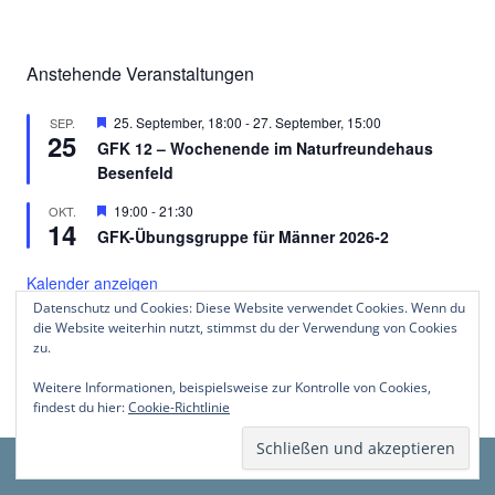
Anstehende Veranstaltungen
Hervorgehoben
25. September, 18:00
-
27. September, 15:00
SEP.
25
GFK 12 – Wochenende im Naturfreundehaus
Besenfeld
Hervorgehoben
19:00
-
21:30
OKT.
14
GFK-Übungsgruppe für Männer 2026-2
Kalender anzeigen
Datenschutz und Cookies: Diese Website verwendet Cookies. Wenn du
die Website weiterhin nutzt, stimmst du der Verwendung von Cookies
zu.
Weitere Informationen, beispielsweise zur Kontrolle von Cookies,
Datenschutzerklärung
Mit Stolz präsentiert von WordPress
findest du hier:
Cookie-Richtlinie