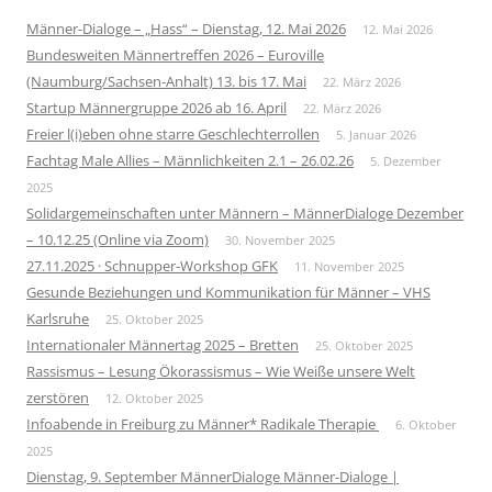
Männer-Dialoge – „Hass“ – Dienstag, 12. Mai 2026
12. Mai 2026
Bundesweiten Männertreffen 2026 – Euroville
(Naumburg/Sachsen-Anhalt) 13. bis 17. Mai
22. März 2026
Startup Männergruppe 2026 ab 16. April
22. März 2026
Freier l(i)eben ohne starre Geschlechterrollen
5. Januar 2026
Fachtag Male Allies – Männlichkeiten 2.1 – 26.02.26
5. Dezember
2025
Solidargemeinschaften unter Männern – MännerDialoge Dezember
– 10.12.25 (Online via Zoom)
30. November 2025
27.11.2025 · Schnupper-Workshop GFK
11. November 2025
Gesunde Beziehungen und Kommunikation für Männer – VHS
Karlsruhe
25. Oktober 2025
Internationaler Männertag 2025 – Bretten
25. Oktober 2025
Rassismus – Lesung Ökorassismus – Wie Weiße unsere Welt
zerstören
12. Oktober 2025
Infoabende in Freiburg zu Männer* Radikale Therapie
6. Oktober
2025
Dienstag, 9. September MännerDialoge Männer-Dialoge |