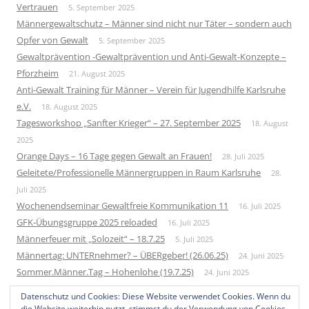
Vertrauen
5. September 2025
Männergewaltschutz – Männer sind nicht nur Täter – sondern auch
Opfer von Gewalt
5. September 2025
Gewaltprävention -Gewaltprävention und Anti-Gewalt-Konzepte –
Pforzheim
21. August 2025
Anti-Gewalt Training für Männer – Verein für Jugendhilfe Karlsruhe
e.V.
18. August 2025
Tagesworkshop „Sanfter Krieger“ – 27. September 2025
18. August
2025
Orange Days – 16 Tage gegen Gewalt an Frauen!
28. Juli 2025
Geleitete/Professionelle Männergruppen in Raum Karlsruhe
28.
Juli 2025
Wochenendseminar Gewaltfreie Kommunikation 11
16. Juli 2025
GFK-Übungsgruppe 2025 reloaded
16. Juli 2025
Männerfeuer mit „Solozeit“ – 18.7.25
5. Juli 2025
Männertag: UNTERnehmer? – ÜBERgeber! (26.06.25)
24. Juni 2025
Sommer.Männer.Tag – Hohenlohe (19.7.25)
24. Juni 2025
Neue Männergruppe – Startup 2026
1. Juni 2025
Datenschutz und Cookies: Diese Website verwendet Cookies. Wenn du
Bundesweites Männertreffen 2025
10. Mai 2025
die Website weiterhin nutzt, stimmst du der Verwendung von Cookies