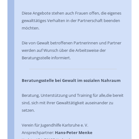
Diese Angebote stehen auch Frauen offen, die eigenes
gewalt­tä­ti­ges Verhalten in der Partner­schaft beenden
möchten.
Die von Gewalt betrof­fe­nen Partne­rin­nen und Partner
werden auf Wunsch über die Arbeits­weise der
Beratungs­stelle informiert.
Beratungs­stelle bei Gewalt im sozialen Nahraum
Beratung, Unter­stüt­zung und Training für alle,die bereit
sind, sich mit ihrer Gewalt­tä­tig­keit ausein­an­der zu
setzen.
Verein für Jugend­hilfe Karlsruhe e. V.
Ansprech­part­ner:
Hans-Peter Menke