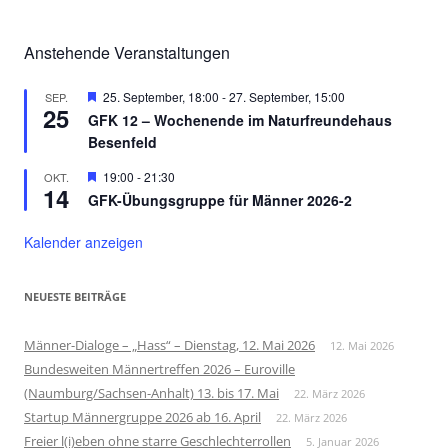
Anstehende Veranstaltungen
Hervorgehoben
25. September, 18:00
-
27. September, 15:00
SEP.
25
GFK 12 – Wochenende im Naturfreundehaus
Besenfeld
Hervorgehoben
19:00
-
21:30
OKT.
14
GFK-Übungsgruppe für Männer 2026-2
Kalender anzeigen
NEUESTE BEITRÄGE
Männer-Dialoge – „Hass“ – Dienstag, 12. Mai 2026
12. Mai 2026
Bundesweiten Männertreffen 2026 – Euroville
(Naumburg/Sachsen-Anhalt) 13. bis 17. Mai
22. März 2026
Startup Männergruppe 2026 ab 16. April
22. März 2026
Freier l(i)eben ohne starre Geschlechterrollen
5. Januar 2026