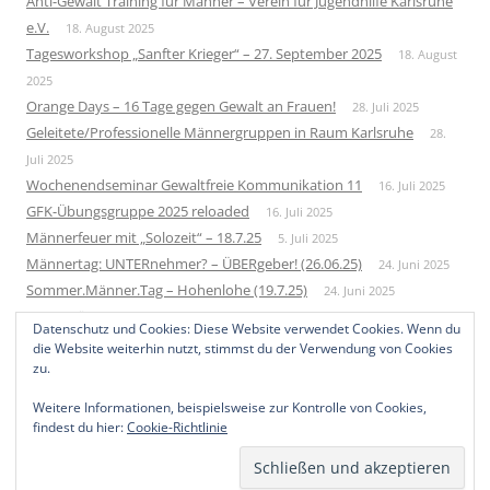
Anti-Gewalt Training für Männer – Verein für Jugendhilfe Karlsruhe
e.V.
18. August 2025
Tagesworkshop „Sanfter Krieger“ – 27. September 2025
18. August
2025
Orange Days – 16 Tage gegen Gewalt an Frauen!
28. Juli 2025
Geleitete/Professionelle Männergruppen in Raum Karlsruhe
28.
Juli 2025
Wochenendseminar Gewaltfreie Kommunikation 11
16. Juli 2025
GFK-Übungsgruppe 2025 reloaded
16. Juli 2025
Männerfeuer mit „Solozeit“ – 18.7.25
5. Juli 2025
Männertag: UNTERnehmer? – ÜBERgeber! (26.06.25)
24. Juni 2025
Sommer.Männer.Tag – Hohenlohe (19.7.25)
24. Juni 2025
Neue Männergruppe – Startup 2026
1. Juni 2025
Datenschutz und Cookies: Diese Website verwendet Cookies. Wenn du
Bundesweites Männertreffen 2025
10. Mai 2025
die Website weiterhin nutzt, stimmst du der Verwendung von Cookies
zu.
Weitere Informationen, beispielsweise zur Kontrolle von Cookies,
findest du hier:
Cookie-Richtlinie
Datenschutzerklärung
Mit Stolz präsentiert von WordPress