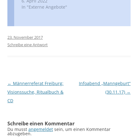
6. April 2022
In "Externe Angebote"
23. November 2017
Schreibe eine Antwort
Beitragsnavigation
←
Männerreferat Freiburg:
Infoabend „Manngeburt“
Visionssuche, Ritualbuch &
(30.11.17)
→
CD
Schreibe einen Kommentar
Du musst
angemeldet
sein, um einen Kommentar
abzugeben.