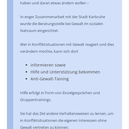
haben und daran etwas ändern wollen –
In enger Zusam­men­ar­beit mit der Stadt Karlsruhe
wurde die Beratungs­stelle bei Gewalt im sozialen
Nahraum einge­rich­tet.
Wer in Konflikt­si­tua­tio­nen mit Gewalt reagiert und dies
verändern möchte, kann sich dort
infor­mie­ren sowie
Hilfe und Unter­stüt­zung bekommen
Anti-Gewalt-Taining
Hilfe erfolgt in Form von Einzel­ge­sprä­chen und
Gruppen­trai­nings.
Sie hat das Ziel andere Verhal­tens­wei­sen zu lernen, um
in Konflikt­si­tua­tio­nen die eigenen Interessen ohne
Gewalt vertreten zu können.