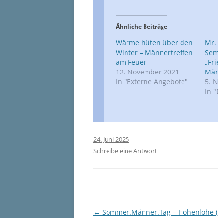
Ähnliche Beiträge
Wärme hüten über den
Mr.
Winter – Männertreffen
Sem
am Feuer
„Fr
12. November 2021
Män
In "Externe Angebote"
5. 
In 
24. Juni 2025
Schreibe eine Antwort
Beitragsnavigation
←
Sommer.Männer.Tag – Hohenlohe (1