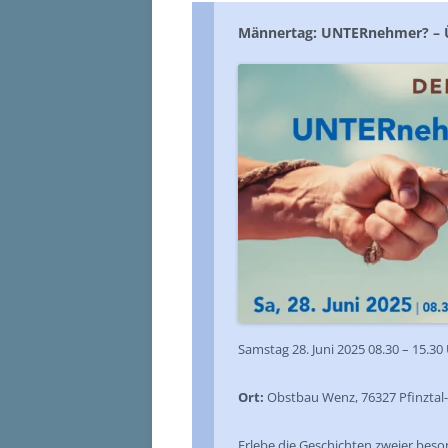
Männertag: UNTERnehmer? – Ü
Samstag 28. Juni 2025 08.30 – 15.30
Ort:
Obstbau Wenz, 76327 Pfinztal-
Erlebe die Geschichten zweier bes