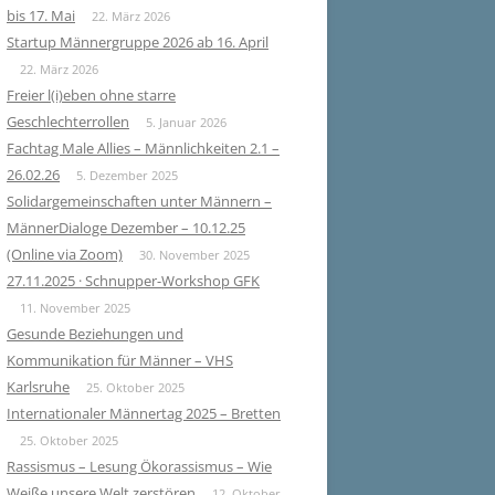
bis 17. Mai
22. März 2026
Startup Männergruppe 2026 ab 16. April
22. März 2026
Freier l(i)eben ohne starre
Geschlechterrollen
5. Januar 2026
Fachtag Male Allies – Männlichkeiten 2.1 –
26.02.26
5. Dezember 2025
Solidargemeinschaften unter Männern –
MännerDialoge Dezember – 10.12.25
(Online via Zoom)
30. November 2025
27.11.2025 · Schnupper-Workshop GFK
11. November 2025
Gesunde Beziehungen und
Kommunikation für Männer – VHS
Karlsruhe
25. Oktober 2025
Internationaler Männertag 2025 – Bretten
25. Oktober 2025
Rassismus – Lesung Ökorassismus – Wie
Weiße unsere Welt zerstören
12. Oktober