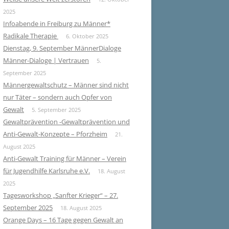
2025
Infoabende in Freiburg zu Männer*
Radikale Therapie
6. Oktober 2025
Dienstag, 9. September MännerDialoge
Männer-Dialoge | Vertrauen
5.
September 2025
Männergewaltschutz – Männer sind nicht
nur Täter – sondern auch Opfer von
Gewalt
5. September 2025
Gewaltprävention -Gewaltprävention und
Anti-Gewalt-Konzepte – Pforzheim
21.
August 2025
Anti-Gewalt Training für Männer – Verein
für Jugendhilfe Karlsruhe e.V.
18. August
2025
Tagesworkshop „Sanfter Krieger“ – 27.
September 2025
18. August 2025
Orange Days – 16 Tage gegen Gewalt an