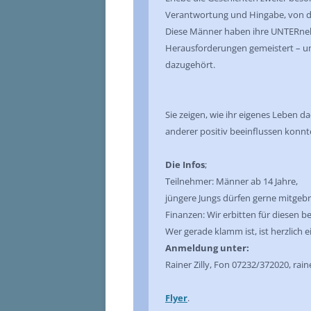
Verantwortung und Hingabe, von d
Diese Männer haben ihre UNTERneh
Herausforderungen gemeistert – un
dazugehört.
Sie zeigen, wie ihr eigenes Leben 
anderer positiv beeinflussen konnte
Die Infos
;
Teilnehmer: Männer ab 14 Jahre,
jüngere Jungs dürfen gerne mitgeb
Finanzen: Wir erbitten für diesen 
Wer gerade klamm ist, ist herzlich 
Anmeldung unter:
Rainer Zilly, Fon 07232/372020, rain
Flyer
.