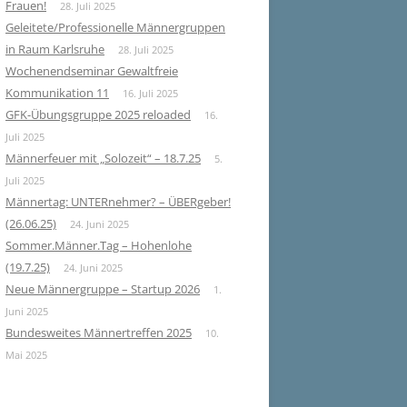
Frauen!
28. Juli 2025
Geleitete/Professionelle Männergruppen
in Raum Karlsruhe
28. Juli 2025
Wochenendseminar Gewaltfreie
Kommunikation 11
16. Juli 2025
GFK-Übungsgruppe 2025 reloaded
16.
Juli 2025
Männerfeuer mit „Solozeit“ – 18.7.25
5.
Juli 2025
Männertag: UNTERnehmer? – ÜBERgeber!
(26.06.25)
24. Juni 2025
Sommer.Männer.Tag – Hohenlohe
(19.7.25)
24. Juni 2025
Neue Männergruppe – Startup 2026
1.
Juni 2025
Bundesweites Männertreffen 2025
10.
Mai 2025