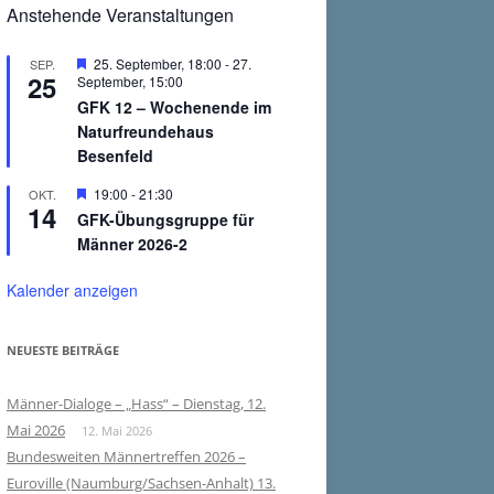
Anstehende Veranstaltungen
Hervorgehoben
25. September, 18:00
-
27.
SEP.
25
September, 15:00
GFK 12 – Wochenende im
Naturfreundehaus
Besenfeld
Hervorgehoben
19:00
-
21:30
OKT.
14
GFK-Übungsgruppe für
Männer 2026-2
Kalender anzeigen
NEUESTE BEITRÄGE
Männer-Dialoge – „Hass“ – Dienstag, 12.
Mai 2026
12. Mai 2026
Bundesweiten Männertreffen 2026 –
Euroville (Naumburg/Sachsen-Anhalt) 13.