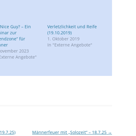
 Nice Guy? – Ein
Verletzlichkeit und Reife
inar zur
(19.10.2019)
iendzone“ für
1. Oktober 2019
ner
In "Externe Angebote"
November 2023
"Externe Angebote"
9.7.25)
Männerfeuer mit „Solozeit“ – 18.7.25
→