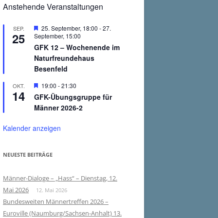
Anstehende Veranstaltungen
Hervorgehoben
25. September, 18:00
-
27.
SEP.
25
September, 15:00
GFK 12 – Wochenende im
Naturfreundehaus
Besenfeld
Hervorgehoben
19:00
-
21:30
OKT.
14
GFK-Übungsgruppe für
Männer 2026-2
Kalender anzeigen
NEUESTE BEITRÄGE
Männer-Dialoge – „Hass“ – Dienstag, 12.
Mai 2026
12. Mai 2026
Bundesweiten Männertreffen 2026 –
Euroville (Naumburg/Sachsen-Anhalt) 13.