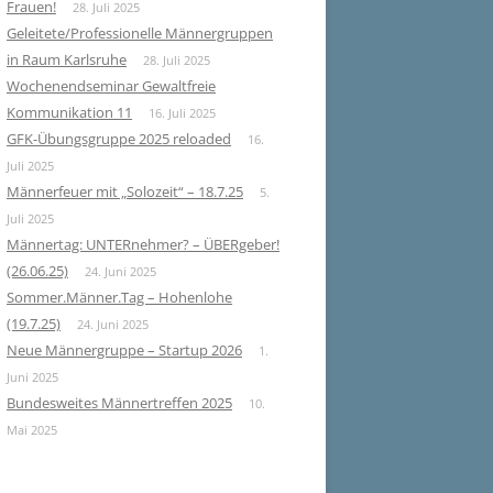
Frauen!
28. Juli 2025
Geleitete/Professionelle Männergruppen
in Raum Karlsruhe
28. Juli 2025
Wochenendseminar Gewaltfreie
Kommunikation 11
16. Juli 2025
GFK-Übungsgruppe 2025 reloaded
16.
Juli 2025
Männerfeuer mit „Solozeit“ – 18.7.25
5.
Juli 2025
Männertag: UNTERnehmer? – ÜBERgeber!
(26.06.25)
24. Juni 2025
Sommer.Männer.Tag – Hohenlohe
(19.7.25)
24. Juni 2025
Neue Männergruppe – Startup 2026
1.
Juni 2025
Bundesweites Männertreffen 2025
10.
Mai 2025