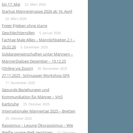
bis 17. Mai
22. März 2026
Startup Männergruppe 2026 ab 16. April
22. März 2026
Freier l(i)eben ohne starre
Geschlechterrollen
5. Januar 2026
Fachtag Male Allies – Männlichkeiten 2.1 –
26.02.26
5. Dezember 2025
Solidargemeinschaften unter Männern –
MännerDialoge Dezember – 10.12.25
(Online via Zoom)
30. November 2025
27.11.2025 · Schnupper-Workshop GFK
11. November 2025
Gesunde Beziehungen und
Kommunikation für Männer – VHS
Karlsruhe
25. Oktober 2025
Internationaler Männertag 2025 – Bretten
25. Oktober 2025
Rassismus – Lesung Ökorassismus – Wie
Weiße unsere Welt zerstören
12. Oktober