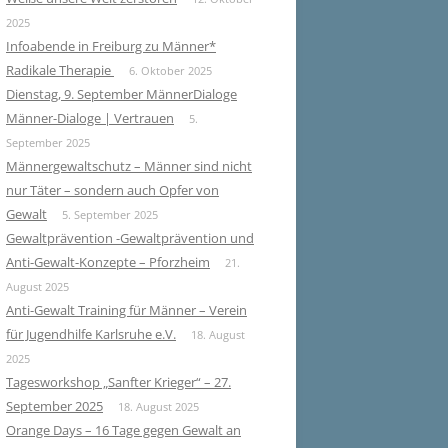
2025
Infoabende in Freiburg zu Männer*
Radikale Therapie
6. Oktober 2025
Dienstag, 9. September MännerDialoge
Männer-Dialoge | Vertrauen
5.
September 2025
Männergewaltschutz – Männer sind nicht
nur Täter – sondern auch Opfer von
Gewalt
5. September 2025
Gewaltprävention -Gewaltprävention und
Anti-Gewalt-Konzepte – Pforzheim
21.
August 2025
Anti-Gewalt Training für Männer – Verein
für Jugendhilfe Karlsruhe e.V.
18. August
2025
Tagesworkshop „Sanfter Krieger“ – 27.
September 2025
18. August 2025
Orange Days – 16 Tage gegen Gewalt an