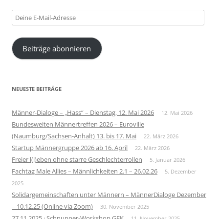
Deine
E-
Mail-
Beiträge abonnieren
Adresse
NEUESTE BEITRÄGE
Männer-Dialoge – „Hass“ – Dienstag, 12. Mai 2026
12. Mai 2026
Bundesweiten Männertreffen 2026 – Euroville
(Naumburg/Sachsen-Anhalt) 13. bis 17. Mai
22. März 2026
Startup Männergruppe 2026 ab 16. April
22. März 2026
Freier l(i)eben ohne starre Geschlechterrollen
5. Januar 2026
Fachtag Male Allies – Männlichkeiten 2.1 – 26.02.26
5. Dezember
2025
Solidargemeinschaften unter Männern – MännerDialoge Dezember
– 10.12.25 (Online via Zoom)
30. November 2025
27.11.2025 · Schnupper-Workshop GFK
11. November 2025