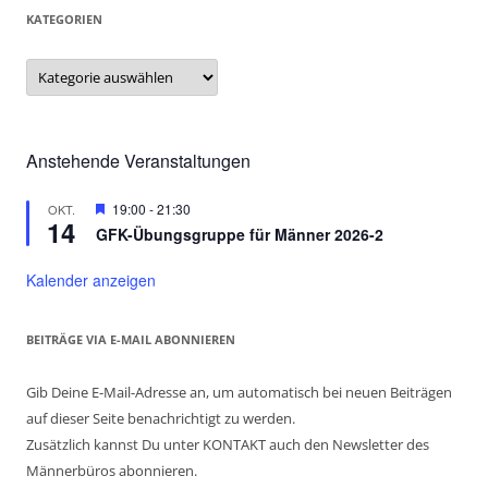
e
t
KATEGORIEN
n
i
Kategorien
,
o
N
n
a
Anstehende Veranstaltungen
v
i
Hervorgehoben
19:00
-
21:30
OKT.
g
14
GFK-Übungsgruppe für Männer 2026-2
a
Kalender anzeigen
t
i
BEITRÄGE VIA E-MAIL ABONNIEREN
o
n
Gib Deine E-Mail-Adresse an, um automatisch bei neuen Beiträgen
auf dieser Seite benachrichtigt zu werden.
Zusätzlich kannst Du unter KONTAKT auch den Newsletter des
Männerbüros abonnieren.