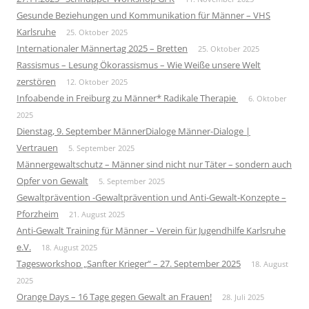
Gesunde Beziehungen und Kommunikation für Männer – VHS
Karlsruhe
25. Oktober 2025
Internationaler Männertag 2025 – Bretten
25. Oktober 2025
Rassismus – Lesung Ökorassismus – Wie Weiße unsere Welt
zerstören
12. Oktober 2025
Infoabende in Freiburg zu Männer* Radikale Therapie
6. Oktober
2025
Dienstag, 9. September MännerDialoge Männer-Dialoge |
Vertrauen
5. September 2025
Männergewaltschutz – Männer sind nicht nur Täter – sondern auch
Opfer von Gewalt
5. September 2025
Gewaltprävention -Gewaltprävention und Anti-Gewalt-Konzepte –
Pforzheim
21. August 2025
Anti-Gewalt Training für Männer – Verein für Jugendhilfe Karlsruhe
e.V.
18. August 2025
Tagesworkshop „Sanfter Krieger“ – 27. September 2025
18. August
2025
Orange Days – 16 Tage gegen Gewalt an Frauen!
28. Juli 2025