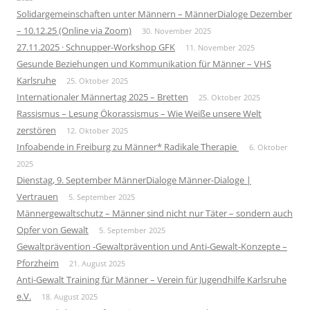
Solidargemeinschaften unter Männern – MännerDialoge Dezember
– 10.12.25 (Online via Zoom)
30. November 2025
27.11.2025 · Schnupper-Workshop GFK
11. November 2025
Gesunde Beziehungen und Kommunikation für Männer – VHS
Karlsruhe
25. Oktober 2025
Internationaler Männertag 2025 – Bretten
25. Oktober 2025
Rassismus – Lesung Ökorassismus – Wie Weiße unsere Welt
zerstören
12. Oktober 2025
Infoabende in Freiburg zu Männer* Radikale Therapie
6. Oktober
2025
Dienstag, 9. September MännerDialoge Männer-Dialoge |
Vertrauen
5. September 2025
Männergewaltschutz – Männer sind nicht nur Täter – sondern auch
Opfer von Gewalt
5. September 2025
Gewaltprävention -Gewaltprävention und Anti-Gewalt-Konzepte –
Pforzheim
21. August 2025
Anti-Gewalt Training für Männer – Verein für Jugendhilfe Karlsruhe
e.V.
18. August 2025