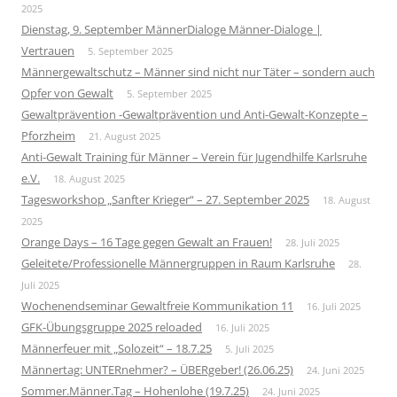
2025
Dienstag, 9. September MännerDialoge Männer-Dialoge |
Vertrauen
5. September 2025
Männergewaltschutz – Männer sind nicht nur Täter – sondern auch
Opfer von Gewalt
5. September 2025
Gewaltprävention -Gewaltprävention und Anti-Gewalt-Konzepte –
Pforzheim
21. August 2025
Anti-Gewalt Training für Männer – Verein für Jugendhilfe Karlsruhe
e.V.
18. August 2025
Tagesworkshop „Sanfter Krieger“ – 27. September 2025
18. August
2025
Orange Days – 16 Tage gegen Gewalt an Frauen!
28. Juli 2025
Geleitete/Professionelle Männergruppen in Raum Karlsruhe
28.
Juli 2025
Wochenendseminar Gewaltfreie Kommunikation 11
16. Juli 2025
GFK-Übungsgruppe 2025 reloaded
16. Juli 2025
Männerfeuer mit „Solozeit“ – 18.7.25
5. Juli 2025
Männertag: UNTERnehmer? – ÜBERgeber! (26.06.25)
24. Juni 2025
Sommer.Männer.Tag – Hohenlohe (19.7.25)
24. Juni 2025