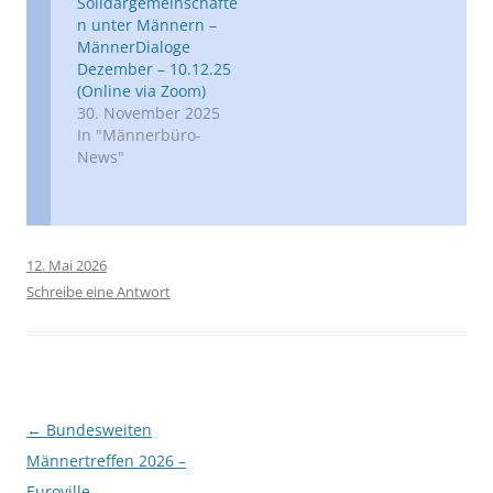
Solidargemeinschafte
n unter Männern –
MännerDialoge
Dezember – 10.12.25
(Online via Zoom)
30. November 2025
In "Männerbüro-
News"
12. Mai 2026
Schreibe eine Antwort
Beitragsnavigation
←
Bundesweiten
Männertreffen 2026 –
Euroville