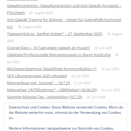
Gewaltprävention -Gewaltprävention und Anti-Gewalt-Konzepte –
Pforzheim
21. August 2025
Anti-Gewalt Training für Männer – Verein für Jugendhilfe Karlsruhe
e.V.
18. August 2025
Tagesworkshop „Sanfter Krieger“ – 27. September 2025
18. August
2025
Orange Days – 16 Tage gegen Gewalt an Frauen!
28. Juli 2025
Geleitete/Professionelle Männergruppen in Raum Karlsruhe
28.
Juli 2025
Wochenendseminar Gewaltfreie Kommunikation 11
16. Juli 2025
GFK-Übungsgruppe 2025 reloaded
16. Juli 2025
Männerfeuer mit „Solozeit“ – 18.7.25
5. Juli 2025
Männertag: UNTERnehmer? – ÜBERgeber! (26.06.25)
24. Juni 2025
Sommer.Männer.Tag – Hohenlohe (19.7.25)
24. Juni 2025
Neue Männergruppe – Startup 2026
1. Juni 2025
Datenschutz und Cookies: Diese Website verwendet Cookies. Wenn du
Bundesweites Männertreffen 2025
10. Mai 2025
die Website weiterhin nutzt, stimmst du der Verwendung von Cookies
zu.
Weitere Informationen, beispielsweise zur Kontrolle von Cookies,