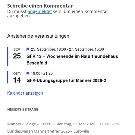
Schreibe einen Kommentar
Du musst
angemeldet
sein, um einen Kommentar
abzugeben.
Anstehende Veranstaltungen
Hervorgehoben
25. September, 18:00
-
27. September, 15:00
SEP.
25
GFK 12 – Wochenende im Naturfreundehaus
Besenfeld
Hervorgehoben
19:00
-
21:30
OKT.
14
GFK-Übungsgruppe für Männer 2026-2
Kalender anzeigen
NEUESTE BEITRÄGE
Männer-Dialoge – „Hass“ – Dienstag, 12. Mai 2026
12. Mai 2026
Bundesweiten Männertreffen 2026 – Euroville