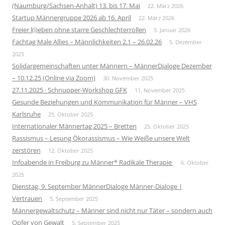
(Naumburg/Sachsen-Anhalt) 13. bis 17. Mai
22. März 2026
Startup Männergruppe 2026 ab 16. April
22. März 2026
Freier l(i)eben ohne starre Geschlechterrollen
5. Januar 2026
Fachtag Male Allies – Männlichkeiten 2.1 – 26.02.26
5. Dezember
2025
Solidargemeinschaften unter Männern – MännerDialoge Dezember
– 10.12.25 (Online via Zoom)
30. November 2025
27.11.2025 · Schnupper-Workshop GFK
11. November 2025
Gesunde Beziehungen und Kommunikation für Männer – VHS
Karlsruhe
25. Oktober 2025
Internationaler Männertag 2025 – Bretten
25. Oktober 2025
Rassismus – Lesung Ökorassismus – Wie Weiße unsere Welt
zerstören
12. Oktober 2025
Infoabende in Freiburg zu Männer* Radikale Therapie
6. Oktober
2025
Dienstag, 9. September MännerDialoge Männer-Dialoge |
Vertrauen
5. September 2025
Männergewaltschutz – Männer sind nicht nur Täter – sondern auch
Opfer von Gewalt
5. September 2025