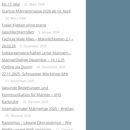
bis 17. Mai
22. März 2026
Startup Männergruppe 2026 ab 16. April
22. März 2026
Freier l(i)eben ohne starre
Geschlechterrollen
5. Januar 2026
Fachtag Male Allies – Männlichkeiten 2.1 –
26.02.26
5. Dezember 2025
Solidargemeinschaften unter Männern –
MännerDialoge Dezember – 10.12.25
(Online via Zoom)
30. November 2025
27.11.2025 · Schnupper-Workshop GFK
11. November 2025
Gesunde Beziehungen und
Kommunikation für Männer – VHS
Karlsruhe
25. Oktober 2025
Internationaler Männertag 2025 – Bretten
25. Oktober 2025
Rassismus – Lesung Ökorassismus – Wie
Weiße unsere Welt zerstören
12. Oktober