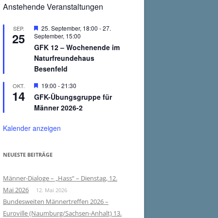
Anstehende Veranstaltungen
Hervorgehoben
25. September, 18:00
-
27.
SEP.
25
September, 15:00
GFK 12 – Wochenende im
Naturfreundehaus
Besenfeld
Hervorgehoben
19:00
-
21:30
OKT.
14
GFK-Übungsgruppe für
Männer 2026-2
Kalender anzeigen
NEUESTE BEITRÄGE
Männer-Dialoge – „Hass“ – Dienstag, 12.
Mai 2026
12. Mai 2026
Bundesweiten Männertreffen 2026 –
Euroville (Naumburg/Sachsen-Anhalt) 13.