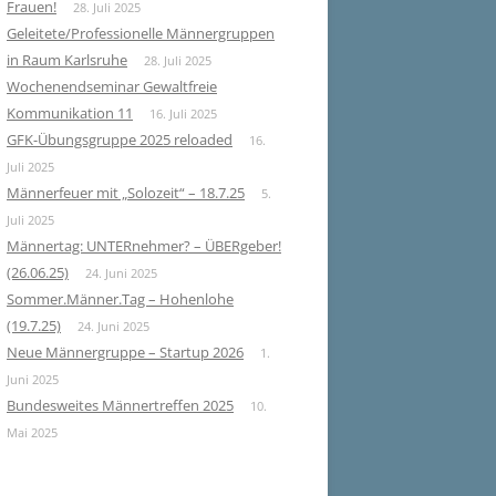
Frauen!
28. Juli 2025
Geleitete/Professionelle Männergruppen
in Raum Karlsruhe
28. Juli 2025
Wochenendseminar Gewaltfreie
Kommunikation 11
16. Juli 2025
GFK-Übungsgruppe 2025 reloaded
16.
Juli 2025
Männerfeuer mit „Solozeit“ – 18.7.25
5.
Juli 2025
Männertag: UNTERnehmer? – ÜBERgeber!
(26.06.25)
24. Juni 2025
Sommer.Männer.Tag – Hohenlohe
(19.7.25)
24. Juni 2025
Neue Männergruppe – Startup 2026
1.
Juni 2025
Bundesweites Männertreffen 2025
10.
Mai 2025