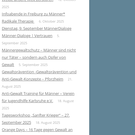
2025
Infoabende in Freiburg zu Männer*
Radikale Therapie
6. Oktober 2025
Dienstag, 9. September MännerDialoge
Männer-Dialoge | Vertrauen
5.
September 2025
Männergewaltschutz – Männer sind nicht
nur Täter – sondern auch Opfer von
Gewalt
5. September 2025
Gewaltprävention -Gewaltprävention und
Anti-Gewalt-Konzepte – Pforzheim
21.
August 2025
Anti-Gewalt Training für Männer – Verein
für Jugendhilfe Karlsruhe e.V.
18. August
2025
Tagesworkshop „Sanfter Krieger“ – 27.
September 2025
18. August 2025
Orange Days – 16 Tage gegen Gewalt an