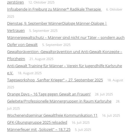
zerstören
12. Oktober 2025
Infoabende in Freiburg zu Männer* Radikale Therapie
6. Oktober
2025
Dienstag, 9. September MännerDialoge Männer-Dialoge |
Vertrauen
5. September 2025
Männergewaltschutz – Männer sind nicht nur Täter – sondern auch
Opfer von Gewalt
5. September 2025
Gewaltprävention -Gewaltprävention und Anti-Gewalt-Konzepte –
Pforzheim
21. August 2025
Anti-Gewalt Training für Männer – Verein für Jugendhilfe Karlsruhe
e.V.
18. August 2025
Tagesworkshop „Sanfter Krieger“ – 27. September 2025
18. August
2025
Orange Days – 16 Tage gegen Gewalt an Frauen!
28. Juli 2025
Geleitete/Professionelle Männergruppen in Raum Karlsruhe
28.
Juli 2025
Wochenendseminar Gewaltfreie Kommunikation 11
16. Juli 2025
GFK-Übungsgruppe 2025 reloaded
16. Juli 2025
Männerfeuer mit „Solozeit“ – 18.7.25
5. Juli 2025