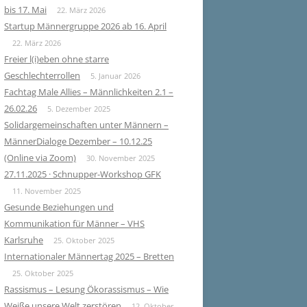
bis 17. Mai
22. März 2026
Startup Männergruppe 2026 ab 16. April
22. März 2026
Freier l(i)eben ohne starre
Geschlechterrollen
5. Januar 2026
Fachtag Male Allies – Männlichkeiten 2.1 –
26.02.26
5. Dezember 2025
Solidargemeinschaften unter Männern –
MännerDialoge Dezember – 10.12.25
(Online via Zoom)
30. November 2025
27.11.2025 · Schnupper-Workshop GFK
11. November 2025
Gesunde Beziehungen und
Kommunikation für Männer – VHS
Karlsruhe
25. Oktober 2025
Internationaler Männertag 2025 – Bretten
25. Oktober 2025
Rassismus – Lesung Ökorassismus – Wie
Weiße unsere Welt zerstören
12. Oktober