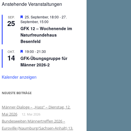
Anstehende Veranstaltungen
Hervorgehoben
25. September, 18:00
-
27.
SEP.
25
September, 15:00
GFK 12 – Wochenende im
Naturfreundehaus
Besenfeld
Hervorgehoben
19:00
-
21:30
OKT.
14
GFK-Übungsgruppe für
Männer 2026-2
Kalender anzeigen
NEUESTE BEITRÄGE
Männer-Dialoge – „Hass“ – Dienstag, 12.
Mai 2026
12. Mai 2026
Bundesweiten Männertreffen 2026 –
Euroville (Naumburg/Sachsen-Anhalt) 13.