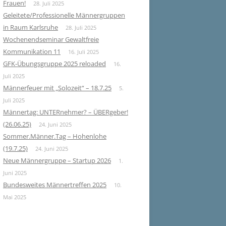
Frauen!
28. Juli 2025
Geleitete/Professionelle Männergruppen
in Raum Karlsruhe
28. Juli 2025
Wochenendseminar Gewaltfreie
Kommunikation 11
16. Juli 2025
GFK-Übungsgruppe 2025 reloaded
16.
Juli 2025
Männerfeuer mit „Solozeit“ – 18.7.25
5.
Juli 2025
Männertag: UNTERnehmer? – ÜBERgeber!
(26.06.25)
24. Juni 2025
Sommer.Männer.Tag – Hohenlohe
(19.7.25)
24. Juni 2025
Neue Männergruppe – Startup 2026
1.
Juni 2025
Bundesweites Männertreffen 2025
10.
Mai 2025