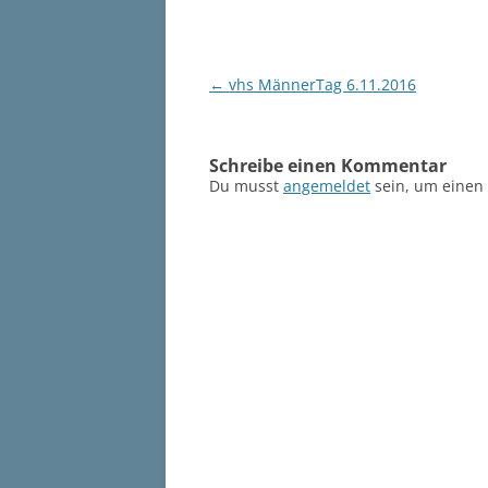
Beitragsnavigation
←
vhs MännerTag 6.11.2016
Schreibe einen Kommentar
Du musst
angemeldet
sein, um einen