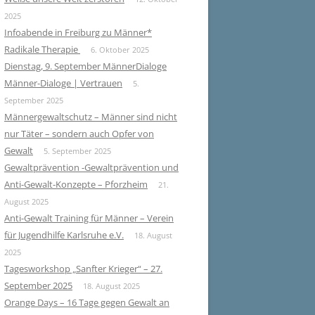
2025
Infoabende in Freiburg zu Männer*
Radikale Therapie
6. Oktober 2025
Dienstag, 9. September MännerDialoge
Männer-Dialoge | Vertrauen
5.
September 2025
Männergewaltschutz – Männer sind nicht
nur Täter – sondern auch Opfer von
Gewalt
5. September 2025
Gewaltprävention -Gewaltprävention und
Anti-Gewalt-Konzepte – Pforzheim
21.
August 2025
Anti-Gewalt Training für Männer – Verein
für Jugendhilfe Karlsruhe e.V.
18. August
2025
Tagesworkshop „Sanfter Krieger“ – 27.
September 2025
18. August 2025
Orange Days – 16 Tage gegen Gewalt an