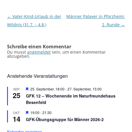
Beitragsnavigation
←
Vater-Kind-Urlaub in der
Männer Palaver in Pforzheim:
Wildnis (31.7. – 4.8.)
2. Runde
→
Schreibe einen Kommentar
Du musst
angemeldet
sein, um einen Kommentar
abzugeben.
Anstehende Veranstaltungen
Hervorgehoben
25. September, 18:00
-
27. September, 15:00
SEP.
25
GFK 12 – Wochenende im Naturfreundehaus
Besenfeld
Hervorgehoben
19:00
-
21:30
OKT.
14
GFK-Übungsgruppe für Männer 2026-2
Kalender anzeigen