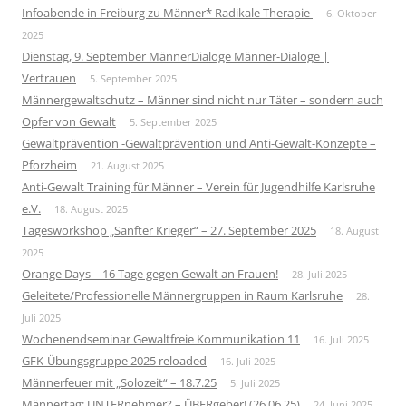
Infoabende in Freiburg zu Männer* Radikale Therapie
6. Oktober
2025
Dienstag, 9. September MännerDialoge Männer-Dialoge |
Vertrauen
5. September 2025
Männergewaltschutz – Männer sind nicht nur Täter – sondern auch
Opfer von Gewalt
5. September 2025
Gewaltprävention -Gewaltprävention und Anti-Gewalt-Konzepte –
Pforzheim
21. August 2025
Anti-Gewalt Training für Männer – Verein für Jugendhilfe Karlsruhe
e.V.
18. August 2025
Tagesworkshop „Sanfter Krieger“ – 27. September 2025
18. August
2025
Orange Days – 16 Tage gegen Gewalt an Frauen!
28. Juli 2025
Geleitete/Professionelle Männergruppen in Raum Karlsruhe
28.
Juli 2025
Wochenendseminar Gewaltfreie Kommunikation 11
16. Juli 2025
GFK-Übungsgruppe 2025 reloaded
16. Juli 2025
Männerfeuer mit „Solozeit“ – 18.7.25
5. Juli 2025
Männertag: UNTERnehmer? – ÜBERgeber! (26.06.25)
24. Juni 2025