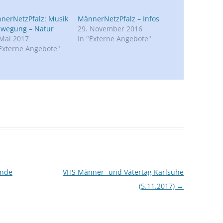
nerNetzPfalz: Musik
MännerNetzPfalz – Infos
ewegung – Natur
29. November 2016
 Mai 2017
In "Externe Angebote"
"Externe Angebote"
unde
VHS Männer- und Vätertag Karlsuhe
(5.11.2017)
→