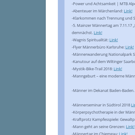
-Power und Achtsamkeit | MTB Alpe
-Abenteuer im Märchenland:
Link!
-Klarkommen nach Trennung und 
-5. Mainzer Männertag am 7.11.17 „Di
demnächst.
Link!
-Wagnis Spiritualität:
Link!
-Flyer Männerbüro Karlsruhe:
Link!
-Männerwanderung Nationalpark 
-Kanutour auf dem Wiltinger Saar
-Mystik-Bike-Trail 2018:
Link!
-Manngeburt – eine moderne Männe
-Männer im Dekanat Baden-Baden
-Männerseminar in Südtirol 2018
Li
-Körperpsychotherapie in der Män
-Kraftprotz Kampfesspiele: Gewalt
-Mann geht an seine Grenzen:
Link!
-Männertag im Chiemgau:
Link!