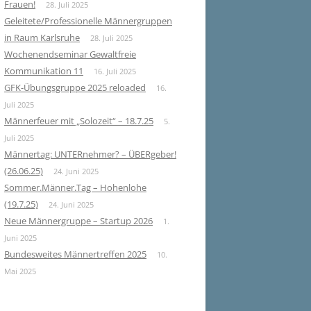
Frauen!
28. Juli 2025
Geleitete/Professionelle Männergruppen
in Raum Karlsruhe
28. Juli 2025
Wochenendseminar Gewaltfreie
Kommunikation 11
16. Juli 2025
GFK-Übungsgruppe 2025 reloaded
16.
Juli 2025
Männerfeuer mit „Solozeit“ – 18.7.25
5.
Juli 2025
Männertag: UNTERnehmer? – ÜBERgeber!
(26.06.25)
24. Juni 2025
Sommer.Männer.Tag – Hohenlohe
(19.7.25)
24. Juni 2025
Neue Männergruppe – Startup 2026
1.
Juni 2025
Bundesweites Männertreffen 2025
10.
Mai 2025