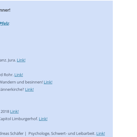
nner!
Pfalz
:
anz. Jura.
Link!
rd Rohr.
Link!
l: Wandern und besinnen!
Link!
 Männerkirche?
Link!
e 2018
Link!
Capitol Limburgerhof.
Link!
eas Schäfer | Psychologe, Schwert- und Leibarbeit.
Link!