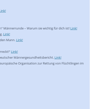
Link!
en“ Männerrunde – Warum sie wichtig für dich ist!
Link!
g.
Link!
r den Mann.
Link!
rreckt!“
Link!
 Deutscher Männergesundheitsbericht.
Link!
 europäische Organisation zur Rettung von Flüchtlingen im