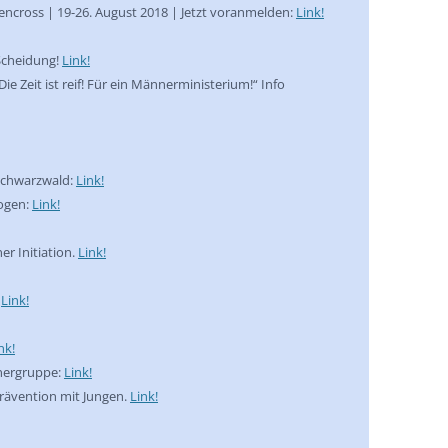
ncross | 19-26. August 2018 | Jetzt voranmelden:
Link!
Scheidung!
Link!
e Zeit ist reif! Für ein Männerministerium!“ Info
Schwarzwald:
Link!
bogen:
Link!
r Initiation.
Link!
.
Link!
nk!
nergruppe:
Link!
prävention mit Jungen.
Link!