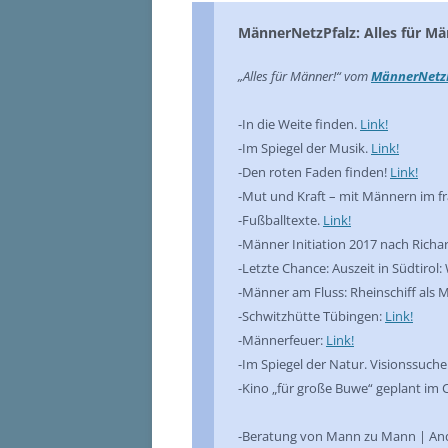
MännerNetzPfalz: Alles für Mä
„Alles für Männer!“ vom
MännerNetz
-In die Weite finden.
Link!
-Im Spiegel der Musik.
Link!
-Den roten Faden finden!
Link!
-Mut und Kraft – mit Männern im fr
-Fußballtexte.
Link!
-Männer Initiation 2017 nach Richa
-Letzte Chance: Auszeit in Südtiro
-Männer am Fluss: Rheinschiff als
-Schwitzhütte Tübingen:
Link!
-Männerfeuer:
Link!
-Im Spiegel der Natur. Visionssuch
-Kino „für große Buwe“ geplant im 
-Beratung von Mann zu Mann | Andr