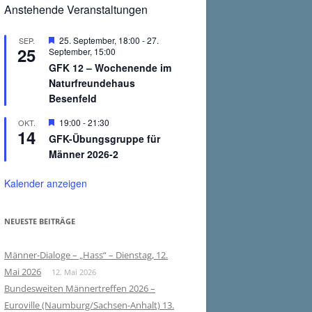
Anstehende Veranstaltungen
Hervorgehoben
25. September, 18:00
-
27.
SEP.
25
September, 15:00
GFK 12 – Wochenende im
Naturfreundehaus
Besenfeld
Hervorgehoben
19:00
-
21:30
OKT.
14
GFK-Übungsgruppe für
Männer 2026-2
Kalender anzeigen
NEUESTE BEITRÄGE
Männer-Dialoge – „Hass“ – Dienstag, 12.
Mai 2026
12. Mai 2026
Bundesweiten Männertreffen 2026 –
Euroville (Naumburg/Sachsen-Anhalt) 13.