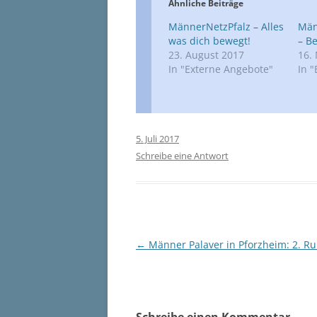
Ähnliche Beiträge
MännerNetzPfalz – Alles
Män
was dich bewegt!
– B
23. August 2017
16.
In "Externe Angebote"
In 
5. Juli 2017
Schreibe eine Antwort
Beitragsnavigation
←
Männer Palaver in Pforzheim: 2. R