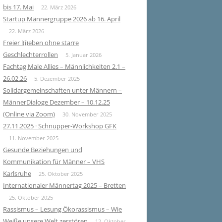
bis 17. Mai
22. März 2026
Startup Männergruppe 2026 ab 16. April
22. März 2026
Freier l(i)eben ohne starre
Geschlechterrollen
5. Januar 2026
Fachtag Male Allies – Männlichkeiten 2.1 –
26.02.26
5. Dezember 2025
Solidargemeinschaften unter Männern –
MännerDialoge Dezember – 10.12.25
(Online via Zoom)
30. November 2025
27.11.2025 · Schnupper-Workshop GFK
11. November 2025
Gesunde Beziehungen und
Kommunikation für Männer – VHS
Karlsruhe
25. Oktober 2025
Internationaler Männertag 2025 – Bretten
25. Oktober 2025
Rassismus – Lesung Ökorassismus – Wie
Weiße unsere Welt zerstören
12. Oktober