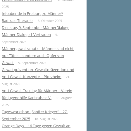
2025
Infoabende in Freiburg zu Männer*
Radikale Therapie
6. Oktober 2025
Dienstag, 9. September MännerDialoge
Männer-Dialoge | Vertrauen
5.
September 2025
Männergewaltschutz – Männer sind nicht
nur Täter – sondern auch Opfer von
Gewalt
5. September 2025
Gewaltprävention -Gewaltprävention und
Anti-Gewalt-Konzepte – Pforzheim
21.
August 2025
Anti-Gewalt Training für Männer – Verein
für Jugendhilfe Karlsruhe e.V.
18. August
2025
Tagesworkshop „Sanfter Krieger“ – 27.
September 2025
18. August 2025
Orange Days – 16 Tage gegen Gewalt an