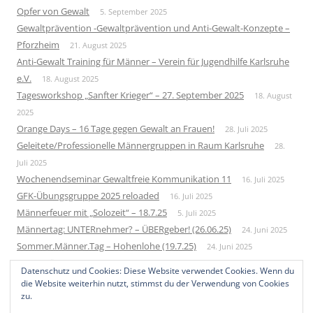
Opfer von Gewalt
5. September 2025
Gewaltprävention -Gewaltprävention und Anti-Gewalt-Konzepte –
Pforzheim
21. August 2025
Anti-Gewalt Training für Männer – Verein für Jugendhilfe Karlsruhe
e.V.
18. August 2025
Tagesworkshop „Sanfter Krieger“ – 27. September 2025
18. August
2025
Orange Days – 16 Tage gegen Gewalt an Frauen!
28. Juli 2025
Geleitete/Professionelle Männergruppen in Raum Karlsruhe
28.
Juli 2025
Wochenendseminar Gewaltfreie Kommunikation 11
16. Juli 2025
GFK-Übungsgruppe 2025 reloaded
16. Juli 2025
Männerfeuer mit „Solozeit“ – 18.7.25
5. Juli 2025
Männertag: UNTERnehmer? – ÜBERgeber! (26.06.25)
24. Juni 2025
Sommer.Männer.Tag – Hohenlohe (19.7.25)
24. Juni 2025
Neue Männergruppe – Startup 2026
1. Juni 2025
Datenschutz und Cookies: Diese Website verwendet Cookies. Wenn du
Bundesweites Männertreffen 2025
10. Mai 2025
die Website weiterhin nutzt, stimmst du der Verwendung von Cookies
zu.