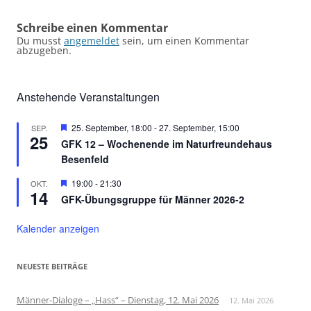
Schreibe einen Kommentar
Du musst
angemeldet
sein, um einen Kommentar
abzugeben.
Anstehende Veranstaltungen
Hervorgehoben
25. September, 18:00
-
27. September, 15:00
SEP.
25
GFK 12 – Wochenende im Naturfreundehaus
Besenfeld
Hervorgehoben
19:00
-
21:30
OKT.
14
GFK-Übungsgruppe für Männer 2026-2
Kalender anzeigen
NEUESTE BEITRÄGE
Männer-Dialoge – „Hass“ – Dienstag, 12. Mai 2026
12. Mai 2026