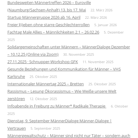
Bundesweiten Männertreffen 2026 – Euroville
(Naumburg/Sachsen-Anhalt) 13. bis 17. Mai
22. März 2026
Startup Männergruppe 2026 ab 16. April
22. März 2026
Freier l(i)eben ohne starre Geschlechterrollen
5. Januar 2026
Fachtag Male Allies – Männlichkeiten 2.1 – 26.02.26
5. Dezember
2025
Solidargemeinschaften unter Männern – MännerDialoge Dezember
– 10.12.25 (Online via Zoom)
30. November 2025
27.11.2025 · Schnupper-Workshop GFK
11. November 2025
Gesunde Beziehungen und Kommunikation für Männer – VHS
Karlsruhe
25. Oktober 2025
Internationaler Männertag 2025 – Bretten
25. Oktober 2025
Rassismus – Lesung Ökorassismus – Wie Weiße unsere Welt
zerstören
12. Oktober 2025
Infoabende in Freiburg zu Männer* Radikale Therapie
6. Oktober
2025
Dienstag, 9. September MännerDialoge Männer-Dialoge |
Vertrauen
5. September 2025
Männergewaltschutz – Männer sind nicht nur Täter – sondern auch