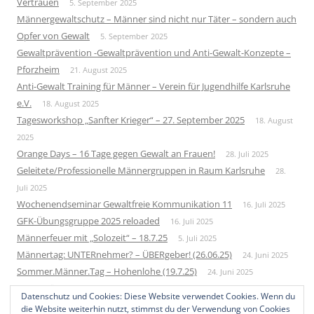
Vertrauen
5. September 2025
Männergewaltschutz – Männer sind nicht nur Täter – sondern auch
Opfer von Gewalt
5. September 2025
Gewaltprävention -Gewaltprävention und Anti-Gewalt-Konzepte –
Pforzheim
21. August 2025
Anti-Gewalt Training für Männer – Verein für Jugendhilfe Karlsruhe
e.V.
18. August 2025
Tagesworkshop „Sanfter Krieger“ – 27. September 2025
18. August
2025
Orange Days – 16 Tage gegen Gewalt an Frauen!
28. Juli 2025
Geleitete/Professionelle Männergruppen in Raum Karlsruhe
28.
Juli 2025
Wochenendseminar Gewaltfreie Kommunikation 11
16. Juli 2025
GFK-Übungsgruppe 2025 reloaded
16. Juli 2025
Männerfeuer mit „Solozeit“ – 18.7.25
5. Juli 2025
Männertag: UNTERnehmer? – ÜBERgeber! (26.06.25)
24. Juni 2025
Sommer.Männer.Tag – Hohenlohe (19.7.25)
24. Juni 2025
Neue Männergruppe – Startup 2026
1. Juni 2025
Datenschutz und Cookies: Diese Website verwendet Cookies. Wenn du
Bundesweites Männertreffen 2025
10. Mai 2025
die Website weiterhin nutzt, stimmst du der Verwendung von Cookies