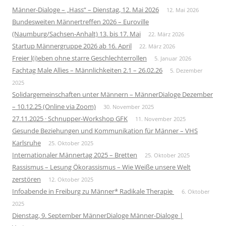
Männer-Dialoge – „Hass“ – Dienstag, 12. Mai 2026
12. Mai 2026
Bundesweiten Männertreffen 2026 – Euroville
(Naumburg/Sachsen-Anhalt) 13. bis 17. Mai
22. März 2026
Startup Männergruppe 2026 ab 16. April
22. März 2026
Freier l(i)eben ohne starre Geschlechterrollen
5. Januar 2026
Fachtag Male Allies – Männlichkeiten 2.1 – 26.02.26
5. Dezember
2025
Solidargemeinschaften unter Männern – MännerDialoge Dezember
– 10.12.25 (Online via Zoom)
30. November 2025
27.11.2025 · Schnupper-Workshop GFK
11. November 2025
Gesunde Beziehungen und Kommunikation für Männer – VHS
Karlsruhe
25. Oktober 2025
Internationaler Männertag 2025 – Bretten
25. Oktober 2025
Rassismus – Lesung Ökorassismus – Wie Weiße unsere Welt
zerstören
12. Oktober 2025
Infoabende in Freiburg zu Männer* Radikale Therapie
6. Oktober
2025
Dienstag, 9. September MännerDialoge Männer-Dialoge |