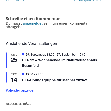
Hohenwart
2. Halbjahr 2016
→
Schreibe einen Kommentar
Du musst
angemeldet
sein, um einen Kommentar
abzugeben.
Anstehende Veranstaltungen
Hervorgehoben
25. September, 18:00
-
27. September, 15:00
SEP.
25
GFK 12 – Wochenende im Naturfreundehaus
Besenfeld
Hervorgehoben
19:00
-
21:30
OKT.
14
GFK-Übungsgruppe für Männer 2026-2
Kalender anzeigen
NEUESTE BEITRÄGE