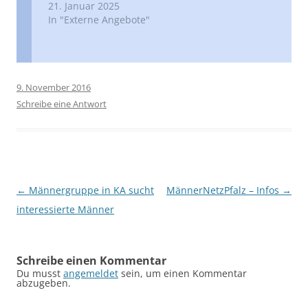
21. Januar 2025
In "Externe Angebote"
9. November 2016
Schreibe eine Antwort
Beitragsnavigation
←
Männergruppe in KA sucht
MännerNetzPfalz – Infos
→
interessierte Männer
Schreibe einen Kommentar
Du musst
angemeldet
sein, um einen Kommentar
abzugeben.