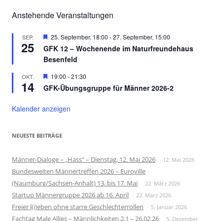
Anstehende Veranstaltungen
Hervorgehoben
25. September, 18:00
-
27. September, 15:00
SEP.
25
GFK 12 – Wochenende im Naturfreundehaus
Besenfeld
Hervorgehoben
19:00
-
21:30
OKT.
14
GFK-Übungsgruppe für Männer 2026-2
Kalender anzeigen
NEUESTE BEITRÄGE
Männer-Dialoge – „Hass“ – Dienstag, 12. Mai 2026
12. Mai 2026
Bundesweiten Männertreffen 2026 – Euroville
(Naumburg/Sachsen-Anhalt) 13. bis 17. Mai
22. März 2026
Startup Männergruppe 2026 ab 16. April
22. März 2026
Freier l(i)eben ohne starre Geschlechterrollen
5. Januar 2026
Fachtag Male Allies – Männlichkeiten 2.1 – 26.02.26
5. Dezember