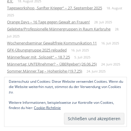
e.V.
18. August 2025
Tagesworkshop „Sanfter Krieger“ – 27. September 2025
18. August
2025
Orange Days – 16 Tage gegen Gewalt an Frauen!
28. Juli 2025
Geleitete/Professionelle Männergruppen in Raum Karlsruhe
28.
Juli 2025
Wochenendseminar Gewaltfreie Kommunikation 11
16. Juli 2025
GFK-Übungsgruppe 2025 reloaded
16. Juli 2025
Männerfeuer mit „Solozeit“ – 18.7.25
5. Juli 2025
Männertag: UNTERnehmer? – ÜBERgeber! (26.06.25)
24. Juni 2025
Sommer.Männer.Tag – Hohenlohe (19.7.25)
24. Juni 2025
Neue Männergruppe – Startup 2026
1. Juni 2025
Datenschutz und Cookies: Diese Website verwendet Cookies. Wenn du
Bundesweites Männertreffen 2025
10. Mai 2025
die Website weiterhin nutzt, stimmst du der Verwendung von Cookies
zu.
Weitere Informationen, beispielsweise zur Kontrolle von Cookies,
findest du hier:
Cookie-Richtlinie
Datenschutzerklärung
Mit Stolz präsentiert von WordPress