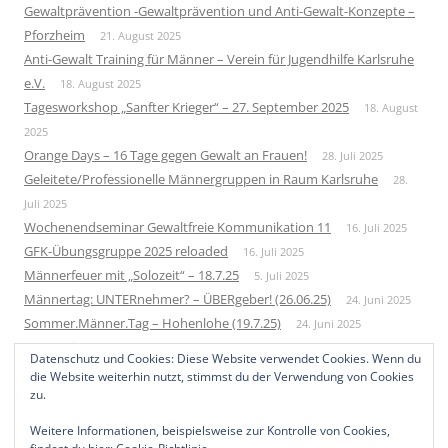
Gewaltprävention -Gewaltprävention und Anti-Gewalt-Konzepte –
Pforzheim
21. August 2025
Anti-Gewalt Training für Männer – Verein für Jugendhilfe Karlsruhe
e.V.
18. August 2025
Tagesworkshop „Sanfter Krieger“ – 27. September 2025
18. August
2025
Orange Days – 16 Tage gegen Gewalt an Frauen!
28. Juli 2025
Geleitete/Professionelle Männergruppen in Raum Karlsruhe
28.
Juli 2025
Wochenendseminar Gewaltfreie Kommunikation 11
16. Juli 2025
GFK-Übungsgruppe 2025 reloaded
16. Juli 2025
Männerfeuer mit „Solozeit“ – 18.7.25
5. Juli 2025
Männertag: UNTERnehmer? – ÜBERgeber! (26.06.25)
24. Juni 2025
Sommer.Männer.Tag – Hohenlohe (19.7.25)
24. Juni 2025
Neue Männergruppe – Startup 2026
1. Juni 2025
Datenschutz und Cookies: Diese Website verwendet Cookies. Wenn du
Bundesweites Männertreffen 2025
10. Mai 2025
die Website weiterhin nutzt, stimmst du der Verwendung von Cookies
zu.
Weitere Informationen, beispielsweise zur Kontrolle von Cookies,