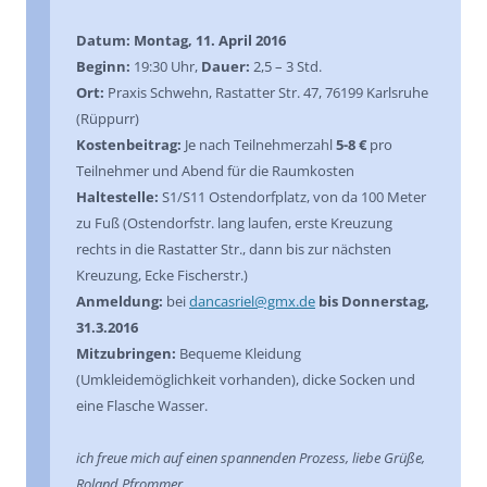
Datum: Montag, 11. April 2016
Beginn:
19:30 Uhr,
Dauer:
2,5 – 3 Std.
Ort:
Praxis Schwehn, Rastatter Str. 47, 76199 Karlsruhe
(Rüppurr)
Kostenbeitrag:
Je nach Teilnehmerzahl
5-8 €
pro
Teilnehmer und Abend für die Raumkosten
Haltestelle:
S1/S11 Ostendorfplatz, von da 100 Meter
zu Fuß (Ostendorfstr. lang laufen, erste Kreuzung
rechts in die Rastatter Str., dann bis zur nächsten
Kreuzung, Ecke Fischerstr.)
Anmeldung:
bei
dancasriel@gmx.de
bis Donnerstag,
31.3.2016
Mitzubringen:
Bequeme Kleidung
(Umkleidemöglichkeit vorhanden), dicke Socken und
eine Flasche Wasser.
ich freue mich auf einen spannenden Prozess, liebe Grüße,
Roland Pfrommer