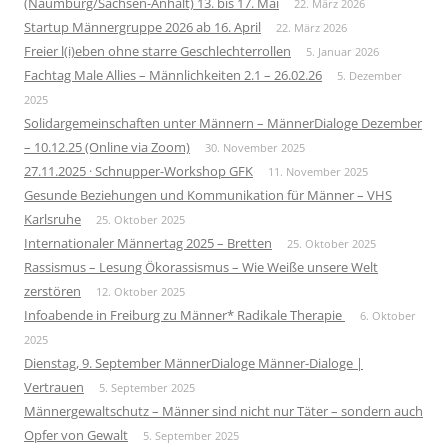
(Naumburg/Sachsen-Anhalt) 13. bis 17. Mai
22. März 2026
Startup Männergruppe 2026 ab 16. April
22. März 2026
Freier l(i)eben ohne starre Geschlechterrollen
5. Januar 2026
Fachtag Male Allies – Männlichkeiten 2.1 – 26.02.26
5. Dezember
2025
Solidargemeinschaften unter Männern – MännerDialoge Dezember
– 10.12.25 (Online via Zoom)
30. November 2025
27.11.2025 · Schnupper-Workshop GFK
11. November 2025
Gesunde Beziehungen und Kommunikation für Männer – VHS
Karlsruhe
25. Oktober 2025
Internationaler Männertag 2025 – Bretten
25. Oktober 2025
Rassismus – Lesung Ökorassismus – Wie Weiße unsere Welt
zerstören
12. Oktober 2025
Infoabende in Freiburg zu Männer* Radikale Therapie
6. Oktober
2025
Dienstag, 9. September MännerDialoge Männer-Dialoge |
Vertrauen
5. September 2025
Männergewaltschutz – Männer sind nicht nur Täter – sondern auch
Opfer von Gewalt
5. September 2025