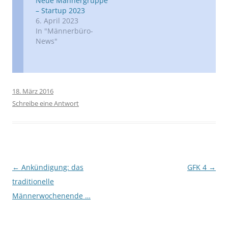
Neue Männergruppe
– Startup 2023
6. April 2023
In "Männerbüro-
News"
18. März 2016
Schreibe eine Antwort
Beitragsnavigation
←
Ankündigung: das
GFK 4
→
traditionelle
Männerwochenende …