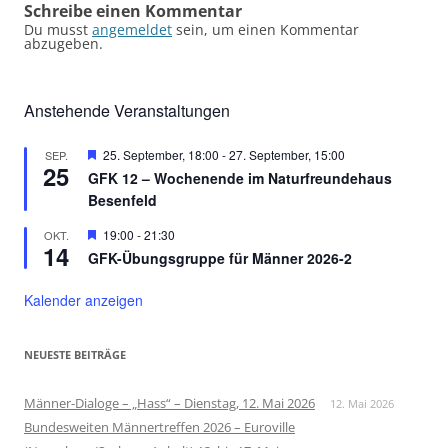
Schreibe einen Kommentar
Du musst
angemeldet
sein, um einen Kommentar
abzugeben.
Anstehende Veranstaltungen
Hervorgehoben
25. September, 18:00
-
27. September, 15:00
SEP.
25
GFK 12 – Wochenende im Naturfreundehaus
Besenfeld
Hervorgehoben
19:00
-
21:30
OKT.
14
GFK-Übungsgruppe für Männer 2026-2
Kalender anzeigen
NEUESTE BEITRÄGE
Männer-Dialoge – „Hass“ – Dienstag, 12. Mai 2026
12. Mai 2026
Bundesweiten Männertreffen 2026 – Euroville