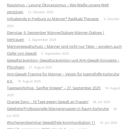
Rassismus – Lesung Ökorassismus – Wie Weiße unsere Welt
zerstören
12. Oktober 2025
Infoabende in Freiburg zu Männer* Radikale Therapie
6. Oktober
2025
Dienstag, 9. September MännerDialoge Männer-Dialoge |
Vertrauen
5. September 2025
Männergewaltschutz – Männer sind nicht nur Täter – sondern auch
Opfer von Gewalt
5. September 2025
Gewaltprävention -Gewaltprävention und Anti-Gewalt-Konzepte –
Pforzheim
21. August 2025
Anti-Gewalt Training für Männer – Verein für Jugendhilfe Karlsruhe
e.V.
18. August 2025
Tagesworkshop „Sanfter Krieger“ – 27. September 2025
18. August
2025
Orange Days – 16 Tage gegen Gewalt an Frauen!
28. Juli 2025
Geleitete/Professionelle Männergruppen in Raum Karlsruhe
28.
Juli 2025
Wochenendseminar Gewaltfreie Kommunikation 11
16. Juli 2025