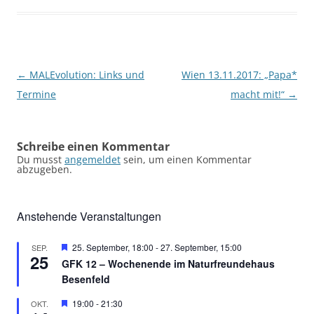
Beitragsnavigation
←
MALEvolution: Links und
Wien 13.11.2017: „Papa*
Termine
macht mit!“
→
Schreibe einen Kommentar
Du musst
angemeldet
sein, um einen Kommentar
abzugeben.
Anstehende Veranstaltungen
Hervorgehoben
25. September, 18:00
-
27. September, 15:00
SEP.
25
GFK 12 – Wochenende im Naturfreundehaus
Besenfeld
Hervorgehoben
19:00
-
21:30
OKT.