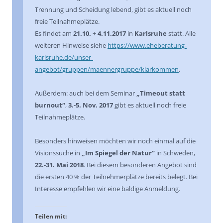
Trennung und Scheidung lebend, gibt es aktuell noch
freie Teilnahmeplätze.
Es findet am
21.10.
+
4.11.2017
in
Karlsruhe
statt. Alle
weiteren Hinweise siehe
https://www.eheberatung-
karlsruhe.de/unser-
angebot/gruppen/maennergruppe/klarkommen
.
Außerdem: auch bei dem Seminar
„Timeout statt
burnout“
,
3.-5. Nov. 2017
gibt es aktuell noch freie
Teilnahmeplätze.
Besonders hinweisen möchten wir noch einmal auf die
Visionssuche in
„Im Spiegel der Natur“
in Schweden,
22.-31. Mai 2018
. Bei diesem besonderen Angebot sind
die ersten 40 % der Teilnehmerplätze bereits belegt. Bei
Interesse empfehlen wir eine baldige Anmeldung.
Teilen mit: