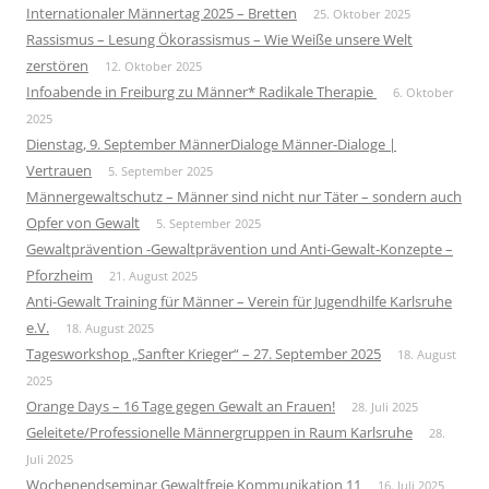
Internationaler Männertag 2025 – Bretten
25. Oktober 2025
Rassismus – Lesung Ökorassismus – Wie Weiße unsere Welt
zerstören
12. Oktober 2025
Infoabende in Freiburg zu Männer* Radikale Therapie
6. Oktober
2025
Dienstag, 9. September MännerDialoge Männer-Dialoge |
Vertrauen
5. September 2025
Männergewaltschutz – Männer sind nicht nur Täter – sondern auch
Opfer von Gewalt
5. September 2025
Gewaltprävention -Gewaltprävention und Anti-Gewalt-Konzepte –
Pforzheim
21. August 2025
Anti-Gewalt Training für Männer – Verein für Jugendhilfe Karlsruhe
e.V.
18. August 2025
Tagesworkshop „Sanfter Krieger“ – 27. September 2025
18. August
2025
Orange Days – 16 Tage gegen Gewalt an Frauen!
28. Juli 2025
Geleitete/Professionelle Männergruppen in Raum Karlsruhe
28.
Juli 2025
Wochenendseminar Gewaltfreie Kommunikation 11
16. Juli 2025