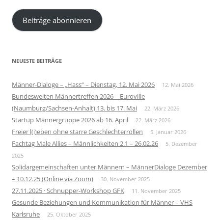
Mail-
Beiträge abonnieren
Adresse
NEUESTE BEITRÄGE
Männer-Dialoge – „Hass“ – Dienstag, 12. Mai 2026
12. Mai 2026
Bundesweiten Männertreffen 2026 – Euroville
(Naumburg/Sachsen-Anhalt) 13. bis 17. Mai
22. März 2026
Startup Männergruppe 2026 ab 16. April
22. März 2026
Freier l(i)eben ohne starre Geschlechterrollen
5. Januar 2026
Fachtag Male Allies – Männlichkeiten 2.1 – 26.02.26
5. Dezember
2025
Solidargemeinschaften unter Männern – MännerDialoge Dezember
– 10.12.25 (Online via Zoom)
30. November 2025
27.11.2025 · Schnupper-Workshop GFK
11. November 2025
Gesunde Beziehungen und Kommunikation für Männer – VHS
Karlsruhe
25. Oktober 2025