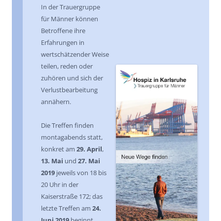
In der Trauergruppe
für Männer können
Betroffene ihre
Erfahrungen in
wertschätzender Weise
teilen, reden oder
zuhören und sich der
Verlustbearbeitung
annähern.
Die Treffen finden
montagabends statt,
konkret am
29. April
,
13. Mai
und
27. Mai
2019
jeweils von 18 bis
20 Uhr in der
Kaiserstraße 172; das
letzte Treffen am
24.
Juni 2019
beginnt