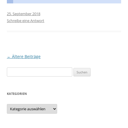
25. September 2018
Schreibe eine Antwort
Beitragsnavigation
←
Ältere Beiträge
Suche
nach:
KATEGORIEN
Kategorien