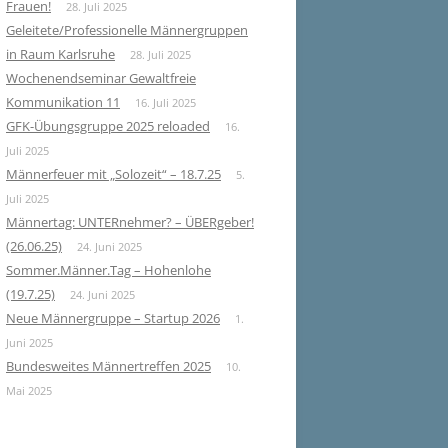
Frauen!
28. Juli 2025
Geleitete/Professionelle Männergruppen
in Raum Karlsruhe
28. Juli 2025
Wochenendseminar Gewaltfreie
Kommunikation 11
16. Juli 2025
GFK-Übungsgruppe 2025 reloaded
16.
Juli 2025
Männerfeuer mit „Solozeit“ – 18.7.25
5.
Juli 2025
Männertag: UNTERnehmer? – ÜBERgeber!
(26.06.25)
24. Juni 2025
Sommer.Männer.Tag – Hohenlohe
(19.7.25)
24. Juni 2025
Neue Männergruppe – Startup 2026
1.
Juni 2025
Bundesweites Männertreffen 2025
10.
Mai 2025