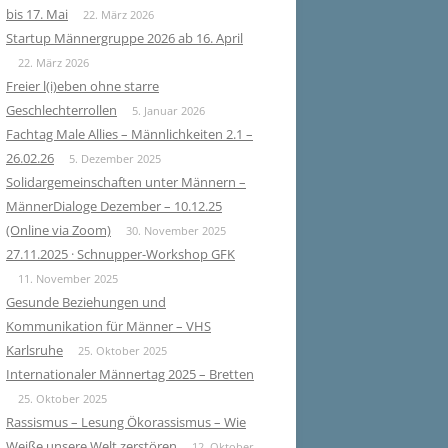
bis 17. Mai
22. März 2026
Startup Männergruppe 2026 ab 16. April
22. März 2026
Freier l(i)eben ohne starre
Geschlechterrollen
5. Januar 2026
Fachtag Male Allies – Männlichkeiten 2.1 –
26.02.26
5. Dezember 2025
Solidargemeinschaften unter Männern –
MännerDialoge Dezember – 10.12.25
(Online via Zoom)
30. November 2025
27.11.2025 · Schnupper-Workshop GFK
11. November 2025
Gesunde Beziehungen und
Kommunikation für Männer – VHS
Karlsruhe
25. Oktober 2025
Internationaler Männertag 2025 – Bretten
25. Oktober 2025
Rassismus – Lesung Ökorassismus – Wie
Weiße unsere Welt zerstören
12. Oktober