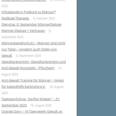
2025
Infoabende in Freiburg zu Männer*
Radikale Therapie
6. Oktober 2025
Dienstag, 9. September MännerDialoge
Männer-Dialoge | Vertrauen
5.
September 2025
Männergewaltschutz – Männer sind nicht
nur Täter – sondern auch Opfer von
Gewalt
5. September 2025
Gewaltprävention -Gewaltprävention und
Anti-Gewalt-Konzepte – Pforzheim
21.
August 2025
Anti-Gewalt Training für Männer – Verein
für Jugendhilfe Karlsruhe e.V.
18. August
2025
Tagesworkshop „Sanfter Krieger“ – 27.
September 2025
18. August 2025
Orange Days – 16 Tage gegen Gewalt an