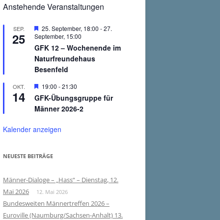
Anstehende Veranstaltungen
Hervorgehoben
25. September, 18:00
-
27.
SEP.
25
September, 15:00
GFK 12 – Wochenende im
Naturfreundehaus
Besenfeld
Hervorgehoben
19:00
-
21:30
OKT.
14
GFK-Übungsgruppe für
Männer 2026-2
Kalender anzeigen
NEUESTE BEITRÄGE
Männer-Dialoge – „Hass“ – Dienstag, 12.
Mai 2026
12. Mai 2026
Bundesweiten Männertreffen 2026 –
Euroville (Naumburg/Sachsen-Anhalt) 13.