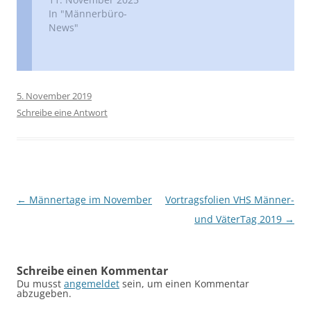
In "Männerbüro-
News"
5. November 2019
Schreibe eine Antwort
Beitragsnavigation
←
Männertage im November
Vortragsfolien VHS Männer-
und VäterTag 2019
→
Schreibe einen Kommentar
Du musst
angemeldet
sein, um einen Kommentar
abzugeben.