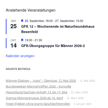
Anstehende Veranstaltungen
Hervorgehoben
25. September, 18:00
-
27. September, 15:00
SEP.
25
GFK 12 – Wochenende im Naturfreundehaus
Besenfeld
Hervorgehoben
19:00
-
21:30
OKT.
14
GFK-Übungsgruppe für Männer 2026-2
Kalender anzeigen
NEUESTE BEITRÄGE
Männer-Dialoge – „Hass“ – Dienstag, 12. Mai 2026
12. Mai 2026
Bundesweiten Männertreffen 2026 – Euroville
(Naumburg/Sachsen-Anhalt) 13. bis 17. Mai
22. März 2026
Startup Männergruppe 2026 ab 16. April
22. März 2026
Freier l(i)eben ohne starre Geschlechterrollen
5. Januar 2026