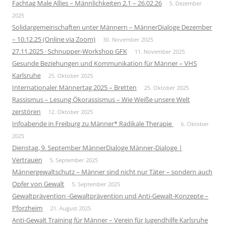
Fachtag Male Allies – Männlichkeiten 2.1 – 26.02.26
5. Dezember
2025
Solidargemeinschaften unter Männern – MännerDialoge Dezember
– 10.12.25 (Online via Zoom)
30. November 2025
27.11.2025 · Schnupper-Workshop GFK
11. November 2025
Gesunde Beziehungen und Kommunikation für Männer – VHS
Karlsruhe
25. Oktober 2025
Internationaler Männertag 2025 – Bretten
25. Oktober 2025
Rassismus – Lesung Ökorassismus – Wie Weiße unsere Welt
zerstören
12. Oktober 2025
Infoabende in Freiburg zu Männer* Radikale Therapie
6. Oktober
2025
Dienstag, 9. September MännerDialoge Männer-Dialoge |
Vertrauen
5. September 2025
Männergewaltschutz – Männer sind nicht nur Täter – sondern auch
Opfer von Gewalt
5. September 2025
Gewaltprävention -Gewaltprävention und Anti-Gewalt-Konzepte –
Pforzheim
21. August 2025
Anti-Gewalt Training für Männer – Verein für Jugendhilfe Karlsruhe