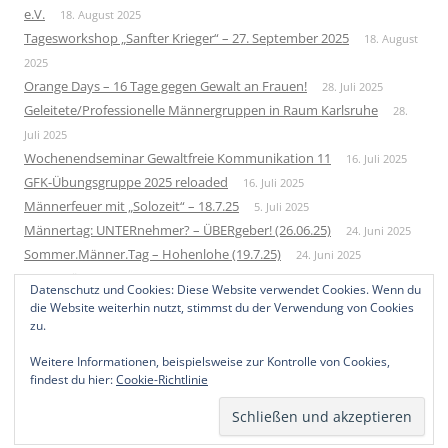
e.V.
18. August 2025
Tagesworkshop „Sanfter Krieger“ – 27. September 2025
18. August
2025
Orange Days – 16 Tage gegen Gewalt an Frauen!
28. Juli 2025
Geleitete/Professionelle Männergruppen in Raum Karlsruhe
28.
Juli 2025
Wochenendseminar Gewaltfreie Kommunikation 11
16. Juli 2025
GFK-Übungsgruppe 2025 reloaded
16. Juli 2025
Männerfeuer mit „Solozeit“ – 18.7.25
5. Juli 2025
Männertag: UNTERnehmer? – ÜBERgeber! (26.06.25)
24. Juni 2025
Sommer.Männer.Tag – Hohenlohe (19.7.25)
24. Juni 2025
Neue Männergruppe – Startup 2026
1. Juni 2025
Datenschutz und Cookies: Diese Website verwendet Cookies. Wenn du
Bundesweites Männertreffen 2025
10. Mai 2025
die Website weiterhin nutzt, stimmst du der Verwendung von Cookies
zu.
Weitere Informationen, beispielsweise zur Kontrolle von Cookies,
findest du hier:
Cookie-Richtlinie
Datenschutzerklärung
Mit Stolz präsentiert von WordPress