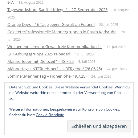
e.V.
18. August 2025
Tagesworkshop „Sanfter Krieger“ – 27. September 2025
18. August
2025
Orange Days – 16 Tage gegen Gewalt an Frauen!
28. Juli 2025
Geleitete/Professionelle Männergruppen in Raum Karlsruhe
28.
Juli 2025
Wochenendseminar Gewaltfreie Kommunikation 11
16. Juli 2025
GFK-Übungsgruppe 2025 reloaded
16. Juli 2025
Männerfeuer mit „Solozeit“ – 18.7.25
5. Juli 2025
Männertag: UNTERnehmer? – ÜBERgeber! (26.06.25)
24. Juni 2025
Sommer.Männer.Tag – Hohenlohe (19.7.25)
24. Juni 2025
Neue Männergruppe – Startup 2026
1. Juni 2025
Datenschutz und Cookies: Diese Website verwendet Cookies. Wenn du
Bundesweites Männertreffen 2025
10. Mai 2025
die Website weiterhin nutzt, stimmst du der Verwendung von Cookies
zu.
Weitere Informationen, beispielsweise zur Kontrolle von Cookies,
findest du hier:
Cookie-Richtlinie
Datenschutzerklärung
Mit Stolz präsentiert von WordPress