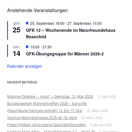
Anstehende Veranstaltungen
Hervorgehoben
25. September, 18:00
-
27. September, 15:00
SEP.
25
GFK 12 – Wochenende im Naturfreundehaus
Besenfeld
Hervorgehoben
19:00
-
21:30
OKT.
14
GFK-Übungsgruppe für Männer 2026-2
Kalender anzeigen
NEUESTE BEITRÄGE
Männer-Dialoge – „Hass“ – Dienstag, 12. Mai 2026
12. Mai 2026
Bundesweiten Männertreffen 2026 – Euroville
(Naumburg/Sachsen-Anhalt) 13. bis 17. Mai
22. März 2026
Startup Männergruppe 2026 ab 16. April
22. März 2026
Freier l(i)eben ohne starre Geschlechterrollen
5. Januar 2026
Fachtag Male Allies – Männlichkeiten 2.1 – 26.02.26
5. Dezember