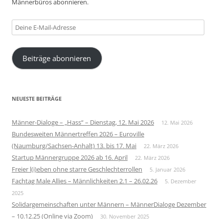
Männerbüros abonnieren.
Deine
E-
Mail-
Beiträge abonnieren
Adresse
NEUESTE BEITRÄGE
Männer-Dialoge – „Hass“ – Dienstag, 12. Mai 2026
12. Mai 2026
Bundesweiten Männertreffen 2026 – Euroville
(Naumburg/Sachsen-Anhalt) 13. bis 17. Mai
22. März 2026
Startup Männergruppe 2026 ab 16. April
22. März 2026
Freier l(i)eben ohne starre Geschlechterrollen
5. Januar 2026
Fachtag Male Allies – Männlichkeiten 2.1 – 26.02.26
5. Dezember
2025
Solidargemeinschaften unter Männern – MännerDialoge Dezember
– 10.12.25 (Online via Zoom)
30. November 2025